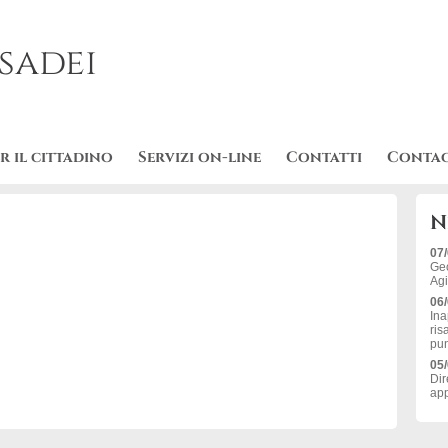
sadei
r il cittadino
Servizi on-line
Contatti
Contac
N
07
Geo
Agi
06
Ina
ris
pun
05
Dir
app